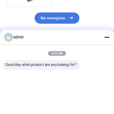
Να συνεχίσει
admin
Συνιστώμενα Προϊόντα
9:32 AM
Good day, what product are you looking for?
Σιδηρουργική
Σιδηρο σκουριά
Γκρίζα σκουρι
παραγωγή πρόσθετα
πυριτίου FeSi
Deoxidizer FeS
σιδηροπυρηνικά
Deoxidizer για τη
χρώματος για 
σχιστόλιθια Καλό
σιδηρουργία
ρίψη σιδήρου
αποτέλεσμα
Καλύτερη τιμή
Καλύτερη τιμή
Καλύτερη 
αποοξειδωτικής