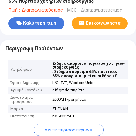
65% πυριτίου χυτηρίων σιδηρουργίας
Τιμή：Διαπραγματεύσιμος
MOQ：Διαπραγματεύσιμος
Καλύτερη τιμή
Επικοινωνήστε
Περιγραφή Προϊόντων
Σιδηρο απόρριμα πυριτίου χυτηρίων
σιδηρουργίας
Υψηλό φως
,
,
Σιδηρο απόρριμα 65% πυριτίου
65% σκουριά πυριτίου σιδήρου Si
Όροι πληρωμής
L/C, T/T, Western Union
Αριθμό μοντέλου
off-grade πυρίτιο
Δυνατότητα
2000MT/per μήνας
προσφοράς
Μάρκα
ZHENAN
Πιστοποίηση
ISO9001:2015
Δείτε περισσότερων