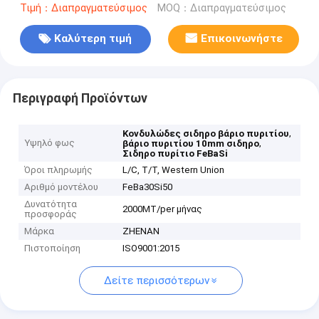
Τιμή：Διαπραγματεύσιμος
MOQ：Διαπραγματεύσιμος
Καλύτερη τιμή
Επικοινωνήστε
Περιγραφή Προϊόντων
,
Κονδυλώδες σιδηρο βάριο πυριτίου
Υψηλό φως
,
βάριο πυριτίου 10mm σιδηρο
Σιδηρο πυρίτιο FeBaSi
Όροι πληρωμής
L/C, T/T, Western Union
Αριθμό μοντέλου
FeBa30Si50
Δυνατότητα
2000MT/per μήνας
προσφοράς
Μάρκα
ZHENAN
Πιστοποίηση
ISO9001:2015
Δείτε περισσότερων