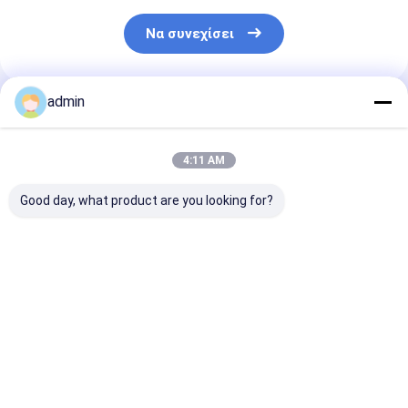
Να συνεχίσει
admin
Συνιστώμενα Προϊόντα
4:11 AM
Good day, what product are you looking for?
Καλό αποτέλεσμα
Εμβόλιο FeSiBa
Σιδηρο κράμα
αποφωσφορίσματος
βάριου
πυριτίου FeSi
σιδηροσιλικόνης
Deoxidizer
πρώτης ύλης
πυριτίου
Καλύτερη τιμή
Καλύτερη τιμή
Καλύτερη 