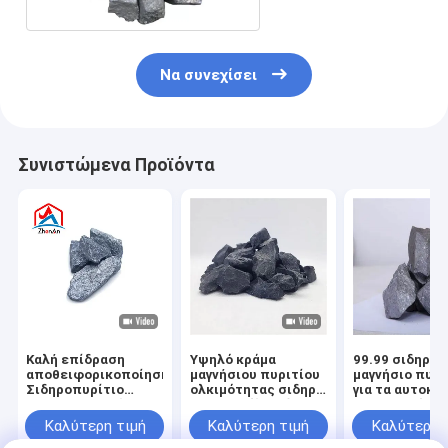
Να συνεχίσει
Συνιστώμενα Προϊόντα
Καλή επίδραση
Υψηλό κράμα
99.99 σιδηρο
αποθειφορικοποίησης
μαγνήσιου πυριτίου
μαγνήσιο πυρι
Σιδηροπυρίτιο
ολκιμότητας σιδηρο
για τα αυτοκί
Μαγνήσιο υψηλή
για τους όλκιούς
συστατικά
καθαρότητα
σωλήνες & τις
Καλύτερη τιμή
Καλύτερη τιμή
Καλύτερη 
συναρμολογήσεις