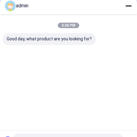
σιδήρου
admin
Αρχική
Περίπου
επαφή
Desktop
Σελίδα
εμείς
Site
2:26 PM
Sitemap
Privacy Policy
Ποιότητα
σιδηρο κράμα πυριτίου
Κίνα εργοστάσιο.Copyright ©
Good day, what product are you looking for?
2026 Zhenan Metallurgy Co., Ltd. All Rights Reserved.
Σπίτι
Προϊόντα
Εμφάνιση VR