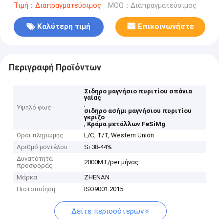
Τιμή：Διαπραγματεύσιμος
MOQ：Διαπραγματεύσιμος
Καλύτερη τιμή
Επικοινωνήστε
Περιγραφή Προϊόντων
Σιδηρο μαγνήσιο πυριτίου σπάνια
γαίας
,
Υψηλό φως
σιδηρο ασήμι μαγνήσιου πυριτίου
γκρίζο
,
Κράμα μετάλλων FeSiMg
Όροι πληρωμής
L/C, T/T, Western Union
Αριθμό μοντέλου
Si 38-44%
Δυνατότητα
2000MT/per μήνας
προσφοράς
Μάρκα
ZHENAN
Πιστοποίηση
ISO9001:2015
Δείτε περισσότερων